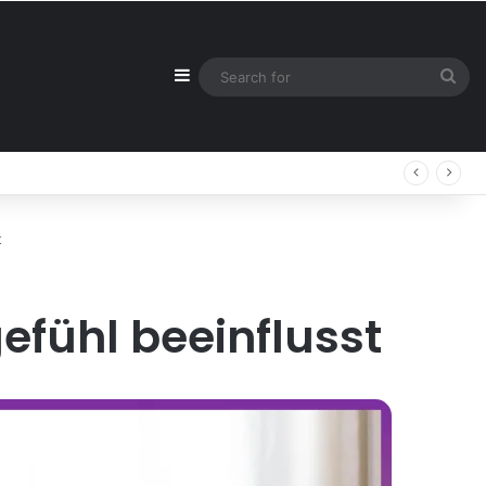
Sidebar
Sea
for
t
efühl beeinflusst