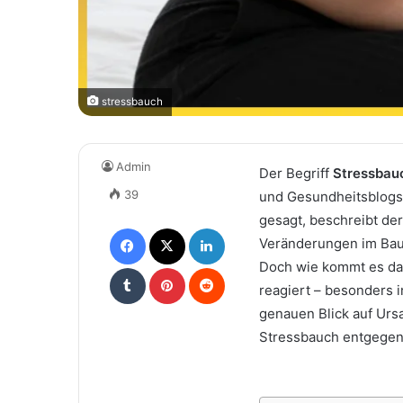
stressbauch
Admin
Der Begriff
Stressbau
39
und Gesundheitsblogs 
gesagt, beschreibt de
Facebook
X
LinkedIn
Veränderungen im Bauc
Doch wie kommt es daz
Tumblr
Pinterest
Reddit
reagiert – besonders i
genauen Blick auf Urs
Stressbauch entgegen