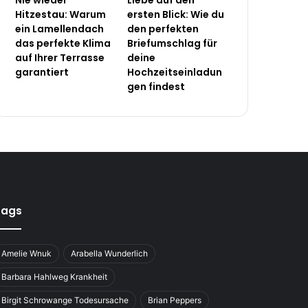
Nie wieder
Liebe auf den
Hitzestau: Warum
ersten Blick: Wie du
ein Lamellendach
den perfekten
das perfekte Klima
Briefumschlag für
auf Ihrer Terrasse
deine
garantiert
Hochzeitseinladun
gen findest
Tags
Amelie Wnuk
Arabella Wunderlich
Barbara Hahlweg Krankheit
Birgit Schrowange Todesursache
Brian Peppers