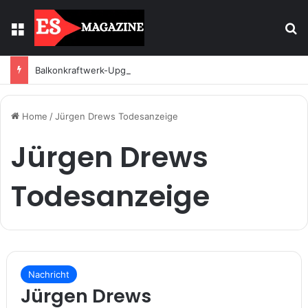
Menu
S
Balkonkraftwerk-Upgrade: Wann und wie registrieren
Home
/
Jürgen Drews Todesanzeige
Jürgen Drews
Todesanzeige
Nachricht
Jürgen Drews