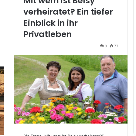
Mit wem ist Belsy
verheiratet? Ein tiefer
Einblick in ihr
Privatleben
0
77
Die Frage „Mit wem ist Belsy verheiratet?“