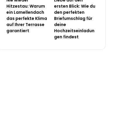
Nie wieder
Liebe auf den
Hitzestau: Warum
ersten Blick: Wie du
ein Lamellendach
den perfekten
das perfekte Klima
Briefumschlag für
auf Ihrer Terrasse
deine
garantiert
Hochzeitseinladun
gen findest