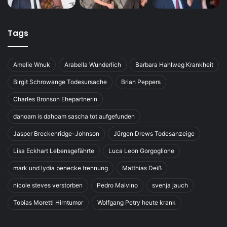
Tags
Amelie Wnuk
Arabella Wunderlich
Barbara Hahlweg Krankheit
Birgit Schrowange Todesursache
Brian Peppers
Charles Bronson Ehepartnerin
dahoam is dahoam sascha tot aufgefunden
Jasper Breckenridge-Johnson
Jürgen Drews Todesanzeige
Lisa Eckhart Lebensgefährte
Luca Leon Gorgoglione
mark und lydia benecke trennung
Matthias Deiß
nicole steves verstorben
Pedro Malvino
svenja jauch
Tobias Moretti Hirntumor
Wolfgang Petry heute krank