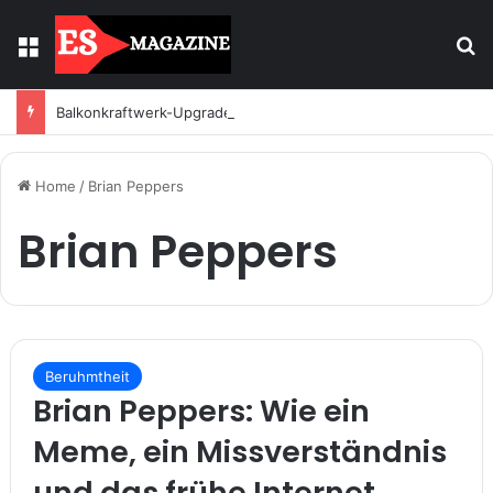
Menu
S
Balkonkraftwerk-Upgrade: Wann und wie registrieren
Home
/
Brian Peppers
Brian Peppers
Beruhmtheit
Brian Peppers: Wie ein
Meme, ein Missverständnis
und das frühe Internet