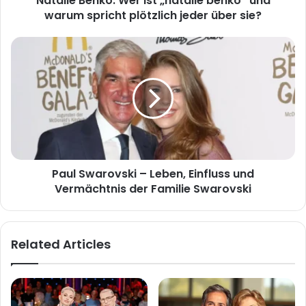
Natalie Benko: Wer ist „natalie benko“ und
jeder
warum spricht plötzlich jeder über sie?
über
sie?
Paul
Swarovski
–
Leben,
Einfluss
und
Vermächtnis
der
Familie
Paul Swarovski – Leben, Einfluss und
Swarovski
Vermächtnis der Familie Swarovski
Related Articles