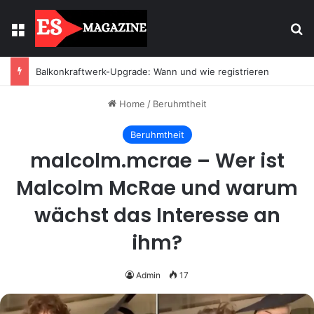
Menu
Se
Balkonkraftwerk-Upgrade: Wann und wie registrieren
Home
/
Beruhmtheit
Beruhmtheit
malcolm.mcrae – Wer ist
Malcolm McRae und warum
wächst das Interesse an
ihm?
Admin
17