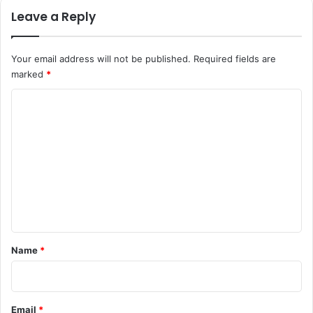
Leave a Reply
Your email address will not be published.
Required fields are
marked
*
C
o
m
m
e
n
t
*
Name
*
Email
*