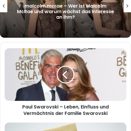
Natalie Benko: Wer ist „natalie benko“
und warum spricht plötzlich jeder über
sie?
Paul
Swarovski
–
Leben,
Einfluss
und
Vermächtnis
der
Familie
Paul Swarovski – Leben, Einfluss und
Swarovski
Vermächtnis der Familie Swarovski
Liebe