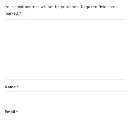
Your email address will not be published.
Required fields are
marked
*
C
o
m
m
e
n
t
*
Name
*
Email
*