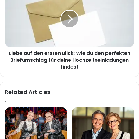
auf
den
ersten
Blick:
Wie
du
den
perfekten
Liebe auf den ersten Blick: Wie du den perfekten
Briefumschlag
für
Briefumschlag für deine Hochzeitseinladungen
deine
findest
Hochzeitseinladungen
findest
Related Articles