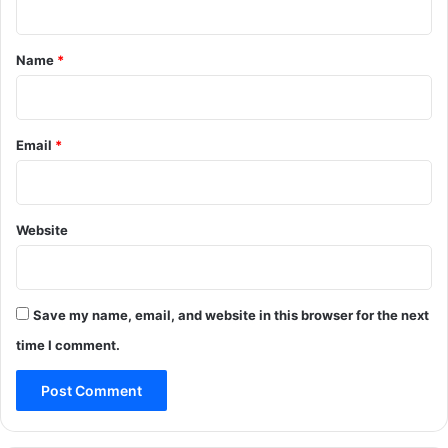
t
*
Name
*
Email
*
Website
Save my name, email, and website in this browser for the next
time I comment.