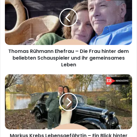
Ehefrau
–
Die
Frau
hinter
dem
beliebten
Thomas Rühmann Ehefrau – Die Frau hinter dem
Schauspieler
und
beliebten Schauspieler und ihr gemeinsames
ihr
Leben
gemeinsames
Leben
Markus
Krebs
Lebensgefährtin
–
Ein
Blick
hinter
die
Kulissen
Markus Krebs Lebensgefährtin – Ein Blick hinter
des