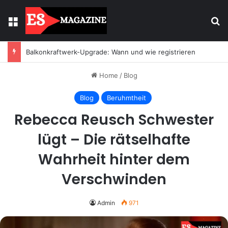
Menu
Se
Balkonkraftwerk-Upgrade: Wann und wie registrieren
Home
/
Blog
Blog
Beruhmtheit
Rebecca Reusch Schwester
lügt – Die rätselhafte
Wahrheit hinter dem
Verschwinden
Admin
971