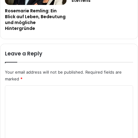
steffens
Rosemarie Remling: Ein
Blick auf Leben, Bedeutung
und mögliche
Hintergründe
Leave a Reply
Your email address will not be published.
Required fields are
marked
*
C
o
m
m
e
n