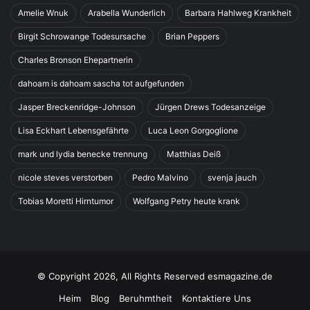
Amelie Wnuk
Arabella Wunderlich
Barbara Hahlweg Krankheit
Birgit Schrowange Todesursache
Brian Peppers
Charles Bronson Ehepartnerin
dahoam is dahoam sascha tot aufgefunden
Jasper Breckenridge-Johnson
Jürgen Drews Todesanzeige
Lisa Eckhart Lebensgefährte
Luca Leon Gorgoglione
mark und lydia benecke trennung
Matthias Deiß
nicole steves verstorben
Pedro Malvino
svenja jauch
Tobias Moretti Hirntumor
Wolfgang Petry heute krank
© Copyright 2026, All Rights Reserved esmagazine.de
Heim
Blog
Beruhmtheit
Kontaktiere Uns