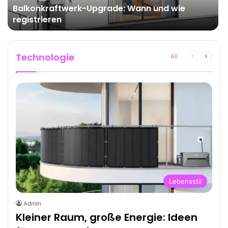
Balkonkraftwerk-Upgrade: Wann und wie
registrieren
Technologie
All
Previous
Next
page
page
Lebensstil
Admin
Kleiner Raum, große Energie: Ideen