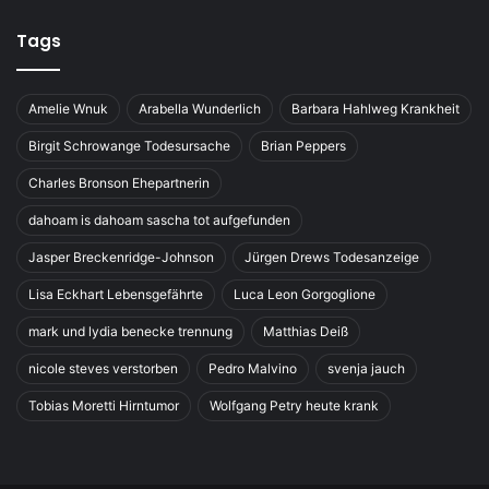
Tags
Amelie Wnuk
Arabella Wunderlich
Barbara Hahlweg Krankheit
Birgit Schrowange Todesursache
Brian Peppers
Charles Bronson Ehepartnerin
dahoam is dahoam sascha tot aufgefunden
Jasper Breckenridge-Johnson
Jürgen Drews Todesanzeige
Lisa Eckhart Lebensgefährte
Luca Leon Gorgoglione
mark und lydia benecke trennung
Matthias Deiß
nicole steves verstorben
Pedro Malvino
svenja jauch
Tobias Moretti Hirntumor
Wolfgang Petry heute krank