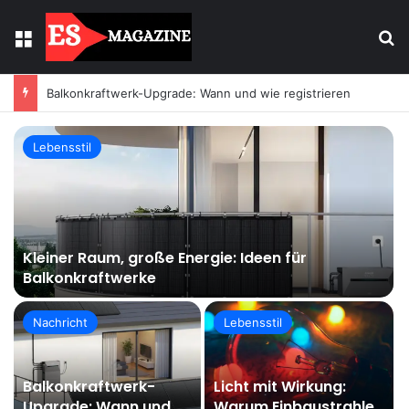
Menu
S
Balkonkraftwerk-Upgrade: Wann und wie registrieren
Lebensstil
Kleiner Raum, große Energie: Ideen für
Balkonkraftwerke
Nachricht
Lebensstil
Balkonkraftwerk-
Licht mit Wirkung:
Upgrade: Wann und
Warum Einbaustrahler