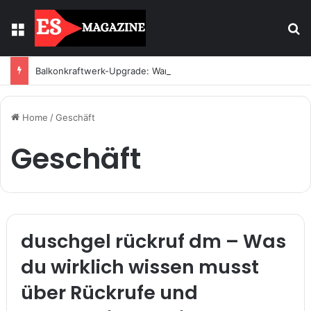
Menu
S
Balkonkraftwerk-Upgrade: Wann und wie registrieren
Home
/
Geschäft
Geschäft
duschgel rückruf dm – Was
du wirklich wissen musst
über Rückrufe und