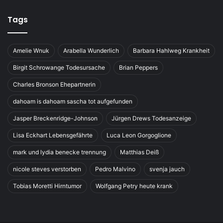
Tags
Amelie Wnuk
Arabella Wunderlich
Barbara Hahlweg Krankheit
Birgit Schrowange Todesursache
Brian Peppers
Charles Bronson Ehepartnerin
dahoam is dahoam sascha tot aufgefunden
Jasper Breckenridge-Johnson
Jürgen Drews Todesanzeige
Lisa Eckhart Lebensgefährte
Luca Leon Gorgoglione
mark und lydia benecke trennung
Matthias Deiß
nicole steves verstorben
Pedro Malvino
svenja jauch
Tobias Moretti Hirntumor
Wolfgang Petry heute krank