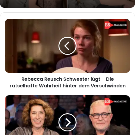
Rebecca
Reusch
Schwester
lügt
–
Die
rätselhafte
Wahrheit
hinter
Rebecca Reusch Schwester lügt – Die
dem
Verschwinden
rätselhafte Wahrheit hinter dem Verschwinden
Adele
Neuhauser
Freund
–
Ein
Blick