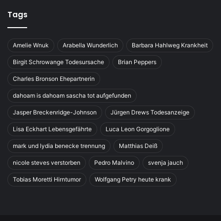
Tags
Amelie Wnuk
Arabella Wunderlich
Barbara Hahlweg Krankheit
Birgit Schrowange Todesursache
Brian Peppers
Charles Bronson Ehepartnerin
dahoam is dahoam sascha tot aufgefunden
Jasper Breckenridge-Johnson
Jürgen Drews Todesanzeige
Lisa Eckhart Lebensgefährte
Luca Leon Gorgoglione
mark und lydia benecke trennung
Matthias Deiß
nicole steves verstorben
Pedro Malvino
svenja jauch
Tobias Moretti Hirntumor
Wolfgang Petry heute krank