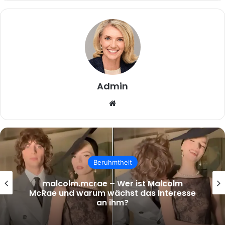
Admin
Website
Beruhmtheit
malcolm.mcrae – Wer ist Malcolm
McRae und warum wächst das Interesse
an ihm?