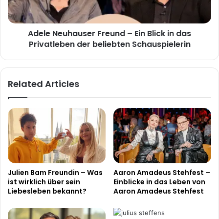
in
das
Privatleben
Adele Neuhauser Freund – Ein Blick in das
der
beliebten
Privatleben der beliebten Schauspielerin
Schauspielerin
Related Articles
Julien Bam Freundin – Was
Aaron Amadeus Stehfest –
ist wirklich über sein
Einblicke in das Leben von
Liebesleben bekannt?
Aaron Amadeus Stehfest