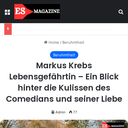
Menu
Se
Licht mit Wirkung: Warum Einbaustrahler moderne Räume prägen
Home
/
Beruhmtheit
Beruhmtheit
Markus Krebs
Lebensgefährtin – Ein Blick
hinter die Kulissen des
Comedians und seiner Liebe
Admin
77