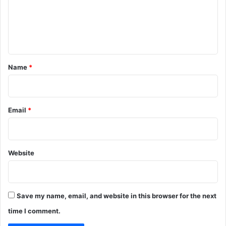
m
e
n
t
*
Name
*
Email
*
Website
Save my name, email, and website in this browser for the next
time I comment.