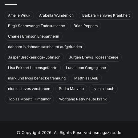
Amelie Wnuk
Arabella Wunderlich
Barbara Hahlweg Krankheit
Birgit Schrowange Todesursache
Brian Peppers
Charles Bronson Ehepartnerin
dahoam is dahoam sascha tot aufgefunden
Jasper Breckenridge-Johnson
Jürgen Drews Todesanzeige
Lisa Eckhart Lebensgefährte
Luca Leon Gorgoglione
mark und lydia benecke trennung
Matthias Deiß
nicole steves verstorben
Pedro Malvino
svenja jauch
Tobias Moretti Hirntumor
Wolfgang Petry heute krank
© Copyright 2026, All Rights Reserved esmagazine.de