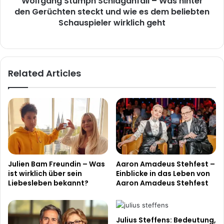
Wolfgang Stumph Schlaganfall – Was hinter
wie
den Gerüchten steckt und wie es dem beliebten
es
Schauspieler wirklich geht
dem
beliebten
Schauspieler
wirklich
Related Articles
geht
Julien Bam Freundin – Was
Aaron Amadeus Stehfest –
ist wirklich über sein
Einblicke in das Leben von
Liebesleben bekannt?
Aaron Amadeus Stehfest
Julius Steffens: Bedeutung,