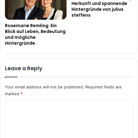
Herkunft und spannende
Hintergründe von julius
steffens
Rosemarie Remling: Ein
Blick auf Leben, Bedeutung
und mögliche
Hintergründe
Leave a Reply
Your email address will not be published.
Required fields are
marked
*
C
o
m
m