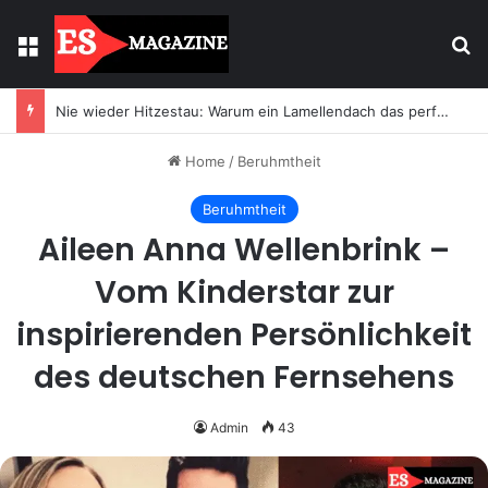
Menu
Se
Nie wieder Hitzestau: Warum ein Lamellendach das perfekte Klima auf Ihrer Terrasse garantiert
Home
/
Beruhmtheit
Beruhmtheit
Aileen Anna Wellenbrink –
Vom Kinderstar zur
inspirierenden Persönlichkeit
des deutschen Fernsehens
Admin
43