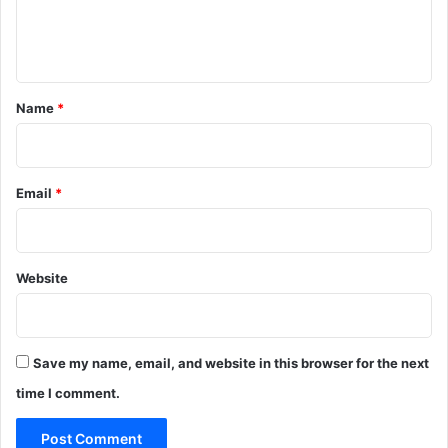
e
n
t
*
Name
*
Email
*
Website
Save my name, email, and website in this browser for the next
time I comment.