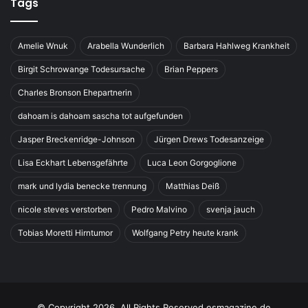
Tags
Amelie Wnuk
Arabella Wunderlich
Barbara Hahlweg Krankheit
Birgit Schrowange Todesursache
Brian Peppers
Charles Bronson Ehepartnerin
dahoam is dahoam sascha tot aufgefunden
Jasper Breckenridge-Johnson
Jürgen Drews Todesanzeige
Lisa Eckhart Lebensgefährte
Luca Leon Gorgoglione
mark und lydia benecke trennung
Matthias Deiß
nicole steves verstorben
Pedro Malvino
svenja jauch
Tobias Moretti Hirntumor
Wolfgang Petry heute krank
© Copyright 2026, All Rights Reserved esmagazine.de