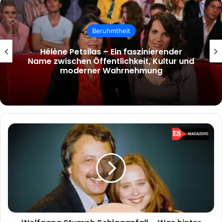
Beruhmtheit
Hélène Petsilas – Ein faszinierender
Name zwischen Öffentlichkeit, Kultur und
moderner Wahrnehmung
Wolfgang
Stumph
Schlaganfall
–
Was
hinter
den
Gerüchten
steckt
und