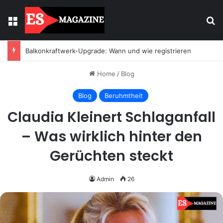
Menu
Se
Licht mit Wirkung: Warum Einbaustrahler moderne Räume prägen
Home
/
Blog
Blog
Beruhmtheit
Claudia Kleinert Schlaganfall
– Was wirklich hinter den
Gerüchten steckt
Admin
26