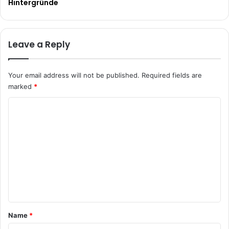
Hintergründe
Leave a Reply
Your email address will not be published.
Required fields are
marked
*
C
o
m
m
e
n
t
*
Name
*