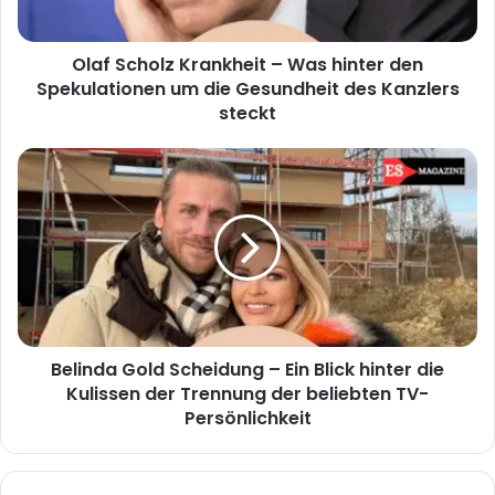
Spekulationen
um
Olaf Scholz Krankheit – Was hinter den
die
Gesundheit
Spekulationen um die Gesundheit des Kanzlers
des
steckt
Kanzlers
steckt
Belinda
Gold
Scheidung
–
Ein
Blick
hinter
die
Kulissen
Belinda Gold Scheidung – Ein Blick hinter die
der
Trennung
Kulissen der Trennung der beliebten TV-
der
Persönlichkeit
beliebten
TV-
Persönlichkeit