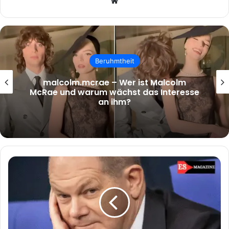
Website
Beruhmtheit
malcolm.mcrae – Wer ist Malcolm
McRae und warum wächst das Interesse
an ihm?
Olaf
Scholz
Krankheit
–
Was
hinter
den