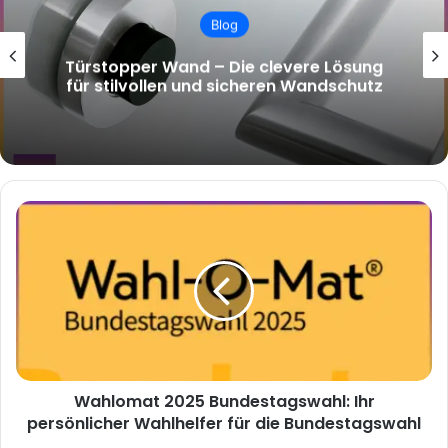
Blog
Türstopper Wand – Die clevere Lösung
für stilvollen und sicheren Wandschutz
Wahlomat
2025
Bundestagswahl:
Ihr
persönlicher
Wahlhelfer
für
die
Bundestagswahl
Wahlomat 2025 Bundestagswahl: Ihr
persönlicher Wahlhelfer für die Bundestagswahl