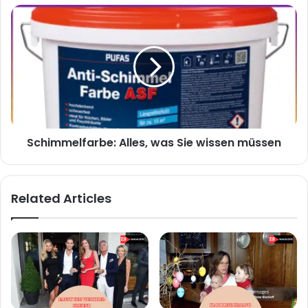
Schimmelfarbe:
Alles,
was
Sie
wissen
müssen
Schimmelfarbe: Alles, was Sie wissen müssen
Related Articles