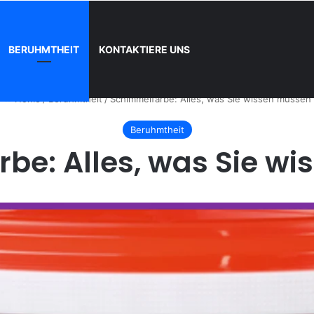
BERUHMTHEIT
KONTAKTIERE UNS
nn und wie registrieren
Home
/
Beruhmtheit
/
Schimmelfarbe: Alles, was Sie wissen müssen
Beruhmtheit
be: Alles, was Sie w