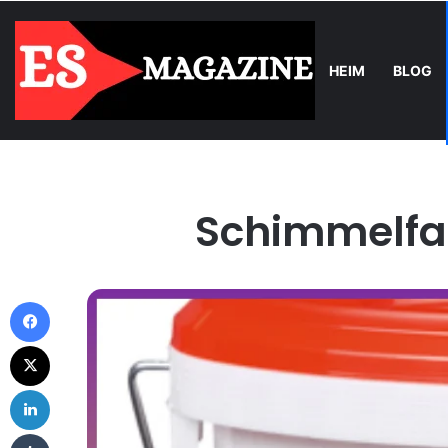
HEIM
BLOG
Wednesday, August 5 2026
Trend
Balkonkraftwerk-Upgrade: Wa
Schimmelfar
Facebook
X
LinkedIn
Tumblr