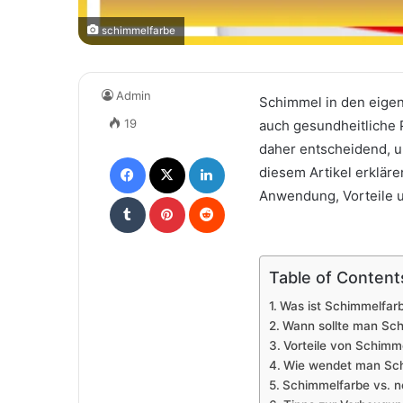
schimmelfarbe
Admin
Schimmel in den eigen
19
auch gesundheitliche 
daher entscheidend, 
Facebook
X
LinkedIn
diesem Artikel erkläre
Anwendung, Vorteile u
Tumblr
Pinterest
Reddit
Table of Content
Was ist Schimmelfar
Wann sollte man Sc
Vorteile von Schimm
Wie wendet man Schi
Schimmelfarbe vs. 