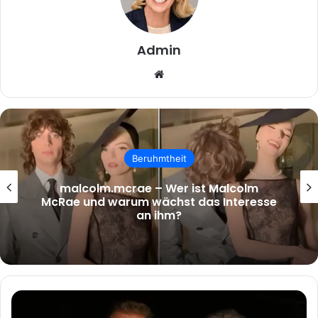
Admin
Website
Beruhmtheit
malcolm.mcrae – Wer ist Malcolm
McRae und warum wächst das Interesse
an ihm?
Daniel
Craig