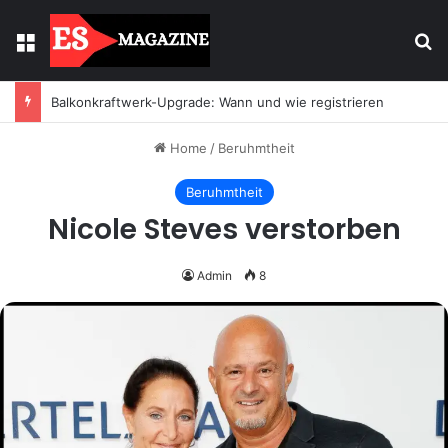
Menu
Se
Licht mit Wirkung: Warum Einbaustrahler moderne Räume prägen
Home
/
Beruhmtheit
Beruhmtheit
Nicole Steves verstorben
Admin
8