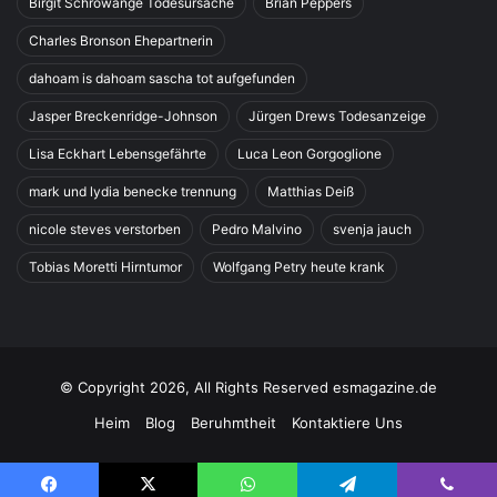
Birgit Schrowange Todesursache
Brian Peppers
Charles Bronson Ehepartnerin
dahoam is dahoam sascha tot aufgefunden
Jasper Breckenridge-Johnson
Jürgen Drews Todesanzeige
Lisa Eckhart Lebensgefährte
Luca Leon Gorgoglione
mark und lydia benecke trennung
Matthias Deiß
nicole steves verstorben
Pedro Malvino
svenja jauch
Tobias Moretti Hirntumor
Wolfgang Petry heute krank
© Copyright 2026, All Rights Reserved esmagazine.de
Heim
Blog
Beruhmtheit
Kontaktiere Uns