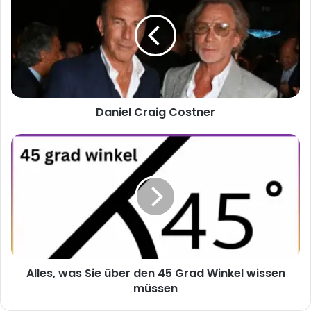
Costner
Daniel Craig Costner
Alles,
was
Sie
über
den
45
Grad
Winkel
wissen
Alles, was Sie über den 45 Grad Winkel wissen
müssen
müssen