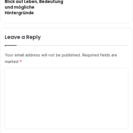
Blick auf Leben, Bedeutung
und mögliche
Hintergründe
Leave a Reply
Your email address will not be published.
Required fields are
marked
*
C
o
m
m
e
n
t