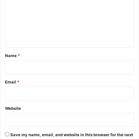
m
m
e
n
t
*
Name
*
Email
*
Website
Save my name, email, and website in this browser for the next