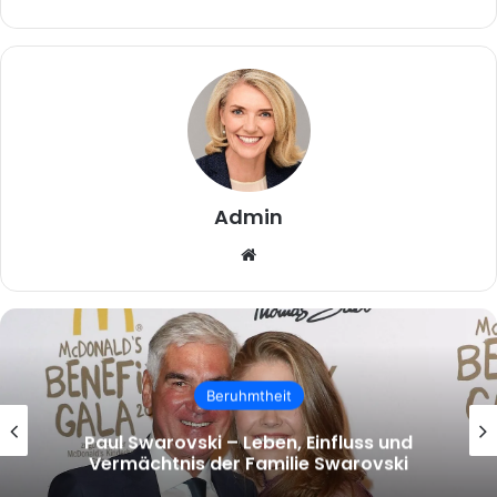
Admin
Website
Beruhmtheit
malcolm.mcrae – Wer ist Malcolm
McRae und warum wächst das Interesse
an ihm?