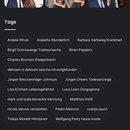
Tags
Amelie Wnuk
Arabella Wunderlich
Barbara Hahlweg Krankheit
Birgit Schrowange Todesursache
Brian Peppers
Charles Bronson Ehepartnerin
dahoam is dahoam sascha tot aufgefunden
Jasper Breckenridge-Johnson
Jürgen Drews Todesanzeige
Lisa Eckhart Lebensgefährte
Luca Leon Gorgoglione
mark und lydia benecke trennung
Matthias Deiß
nicole steves verstorben
Pedro Malvino
svenja jauch
Tobias Moretti Hirntumor
Wolfgang Petry heute krank