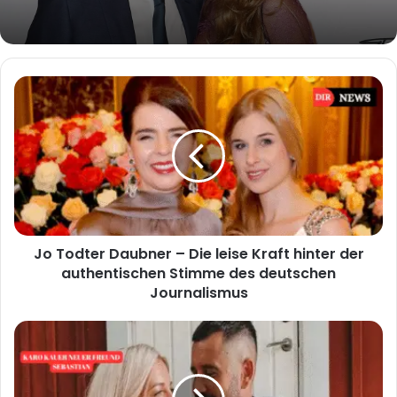
Jo
Todter
Daubner
–
Die
leise
Kraft
hinter
der
Jo Todter Daubner – Die leise Kraft hinter der
authentischen
Stimme
authentischen Stimme des deutschen
des
Journalismus
deutschen
Journalismus
Karo
Kauer
Neuer
Freund