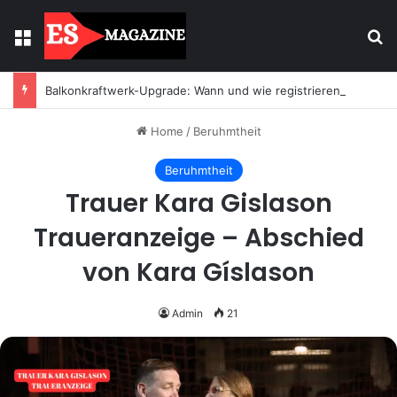
Menu
Se
Balkonkraftwerk-Upgrade: Wann und wie registrieren
Home
/
Beruhmtheit
Beruhmtheit
Trauer Kara Gislason
Traueranzeige – Abschied
von Kara Gíslason
Admin
21