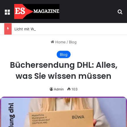
Menu
Se
Licht mit Wirkung: Warum Einbaustrahler moderne Räume prägen
Home
/
Blog
Blog
Büchersendung DHL: Alles,
was Sie wissen müssen
Admin
103