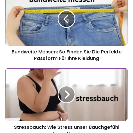
Messen:
So
Finden
Sie
Die
Perfekte
Passform
Für
Bundweite Messen: So Finden Sie Die Perfekte
Ihre
Kleidung
Passform Für Ihre Kleidung
Stressbauch:
Wie
Stress
unser
Bauchgefühl
beeinflusst
Stressbauch: Wie Stress unser Bauchgefühl