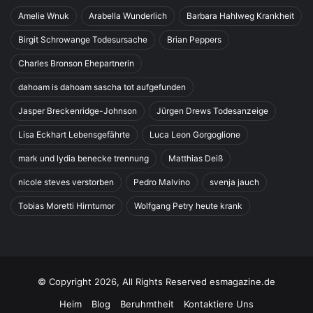
Amelie Wnuk
Arabella Wunderlich
Barbara Hahlweg Krankheit
Birgit Schrowange Todesursache
Brian Peppers
Charles Bronson Ehepartnerin
dahoam is dahoam sascha tot aufgefunden
Jasper Breckenridge-Johnson
Jürgen Drews Todesanzeige
Lisa Eckhart Lebensgefährte
Luca Leon Gorgoglione
mark und lydia benecke trennung
Matthias Deiß
nicole steves verstorben
Pedro Malvino
svenja jauch
Tobias Moretti Hirntumor
Wolfgang Petry heute krank
© Copyright 2026, All Rights Reserved esmagazine.de
Heim
Blog
Beruhmtheit
Kontaktiere Uns