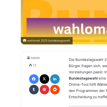
wahlomat 2025 bundestagswahl
Admin
Die Bundestagswahl 20
12
Bürger fragen sich, we
Vorstellungen passt. I
Facebook
X
LinkedIn
Bundestagswahl
eine 
Online-Tool hilft Wähl
Tumblr
Pinterest
Reddit
den Programmen der Pa
Entscheidung zu treffe