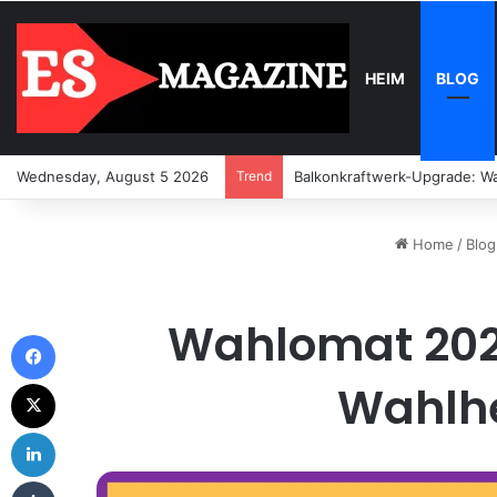
HEIM
BLOG
Wednesday, August 5 2026
Trend
Balkonkraftwerk-Upgrade: Wa
Home
/
Blog
Wahlomat 2025
Facebook
X
Wahlhe
LinkedIn
Tumblr