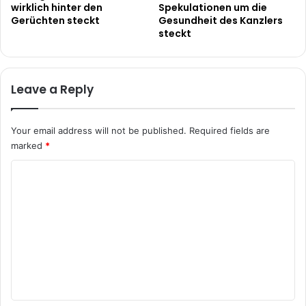
wirklich hinter den
Spekulationen um die
Gerüchten steckt
Gesundheit des Kanzlers
steckt
Leave a Reply
Your email address will not be published.
Required fields are
marked
*
C
o
m
m
e
n
t