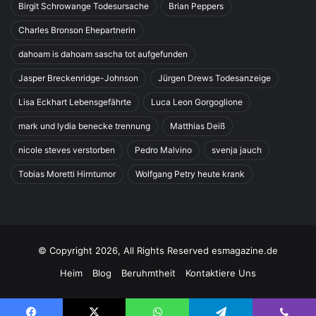
Birgit Schrowange Todesursache
Brian Peppers
Charles Bronson Ehepartnerin
dahoam is dahoam sascha tot aufgefunden
Jasper Breckenridge-Johnson
Jürgen Drews Todesanzeige
Lisa Eckhart Lebensgefährte
Luca Leon Gorgoglione
mark und lydia benecke trennung
Matthias Deiß
nicole steves verstorben
Pedro Malvino
svenja jauch
Tobias Moretti Hirntumor
Wolfgang Petry heute krank
© Copyright 2026, All Rights Reserved esmagazine.de
Heim
Blog
Beruhmtheit
Kontaktiere Uns