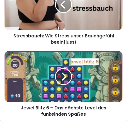
Bauchgefühl
beeinflusst
Stressbauch: Wie Stress unser Bauchgefühl
beeinflusst
Jewel
Blitz
6
–
Das
nächste
Level
des
funkelnden
Jewel Blitz 6 – Das nächste Level des
Spaßes
funkelnden Spaßes