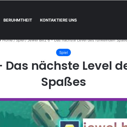
BERUHMTHEIT
KONTAKTIERE UNS
nn und wie registrieren
Home
/
Spiel
/
Jewel Blitz 6 – Das nächste Level des funkelnden Spaß
Spiel
 – Das nächste Level 
Spaßes