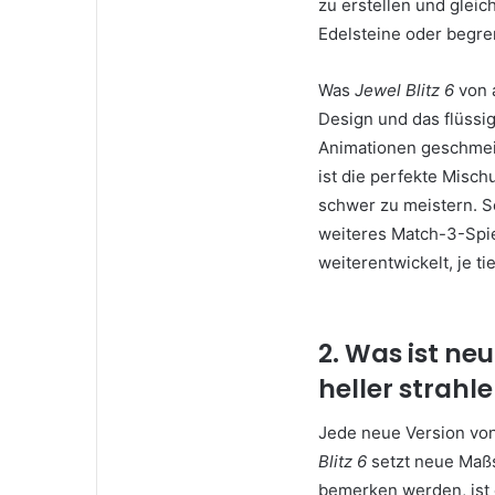
zu erstellen und gleic
Edelsteine oder begre
Was
Jewel Blitz 6
von a
Design und das flüssig
Animationen geschmeid
ist die perfekte Mischu
schwer zu meistern. So
weiteres Match-3-Spiel
weiterentwickelt, je ti
2. Was ist neu
heller strahle
Jede neue Version vo
Blitz 6
setzt neue Maßs
bemerken werden, ist