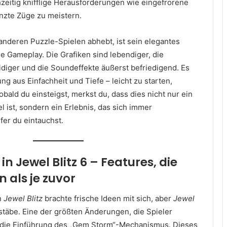
hzeitig knifflige Herausforderungen wie eingefrorene
nzte Züge zu meistern.
nderen Puzzle-Spielen abhebt, ist sein elegantes
e Gameplay. Die Grafiken sind lebendiger, die
iger und die Soundeffekte äußerst befriedigend. Es
ng aus Einfachheit und Tiefe – leicht zu starten,
bald du einsteigst, merkst du, dass dies nicht nur ein
 ist, sondern ein Erlebnis, das sich immer
efer du eintauchst.
 in Jewel Blitz 6 – Features, die
n als je zuvor
n
Jewel Blitz
brachte frische Ideen mit sich, aber
Jewel
täbe. Eine der größten Änderungen, die Spieler
 die Einführung des „Gem Storm“-Mechanismus. Dieses