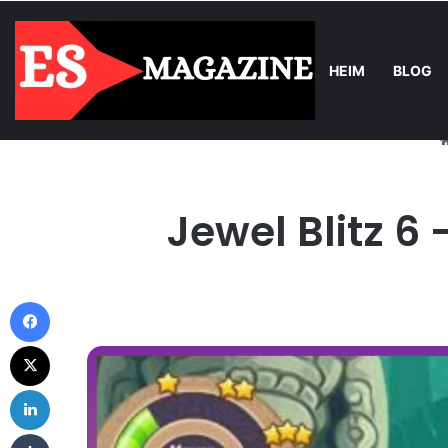
HEIM
BLOG
Wednesday, August 5 2026
Trend
Balkonkraftwerk-Upgrade: Wa
Jewel Blitz 6
Facebook
X
LinkedIn
Tumblr