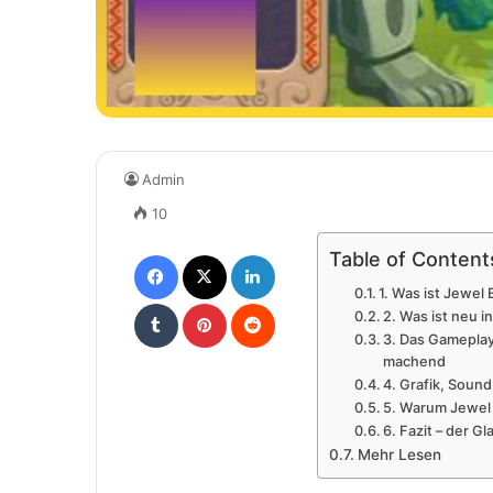
Admin
10
Facebook
X
LinkedIn
Table of Content
1. Was ist Jewel
Tumblr
Pinterest
Reddit
2. Was ist neu in
3. Das Gameplay-
machend
4. Grafik, Sound
5. Warum Jewel B
6. Fazit – der G
Mehr Lesen