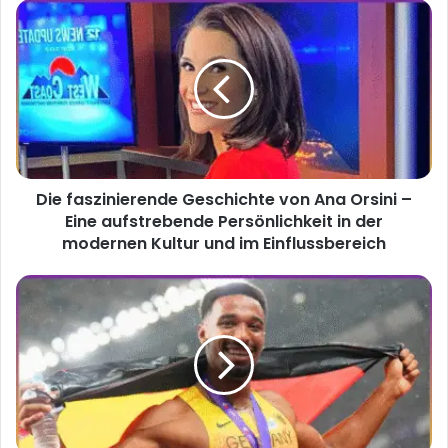
Die
faszinierende
Geschichte
von
Ana
Orsini
–
Eine
aufstrebende
Die faszinierende Geschichte von Ana Orsini –
Persönlichkeit
in
Eine aufstrebende Persönlichkeit in der
der
modernen Kultur und im Einflussbereich
modernen
Kultur
Leo
und
Neugebauer
im
Freundin
Einflussbereich
–
Ein
Blick
hinter
das