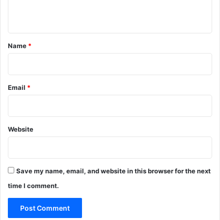
n
t
*
Name
*
Email
*
Website
Save my name, email, and website in this browser for the next
time I comment.