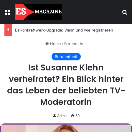
Menu
Se
Balkonkraftwerk-Upgrade: Wann und wie registrieren
Home
/
Beruhmtheit
Beruhmtheit
Ist Susanne Klehn
verheiratet? Ein Blick hinter
das Leben der beliebten TV-
Moderatorin
Admin
89