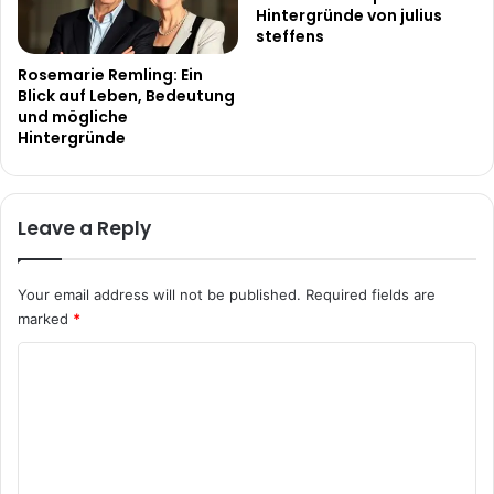
Hintergründe von julius
steffens
Rosemarie Remling: Ein
Blick auf Leben, Bedeutung
und mögliche
Hintergründe
Leave a Reply
Your email address will not be published.
Required fields are
marked
*
C
o
m
m
e