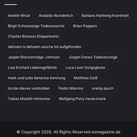
Amelie Wnuk
Arabella Wunderlich
Barbara Hahlweg Krankheit
Birgit Schrowange Todesursache
Brian Peppers
Charles Bronson Ehepartnerin
dahoam is dahoam sascha tot aufgefunden
Jasper Breckenridge-Johnson
Jürgen Drews Todesanzeige
Lisa Eckhart Lebensgefährte
Luca Leon Gorgoglione
mark und lydia benecke trennung
Matthias Deiß
nicole steves verstorben
Pedro Malvino
svenja jauch
Tobias Moretti Hirntumor
Wolfgang Petry heute krank
© Copyright 2026, All Rights Reserved esmagazine.de