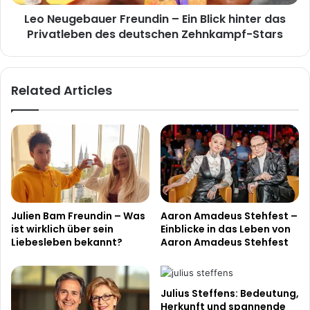
Privatleben
Leo Neugebauer Freundin – Ein Blick hinter das
des
deutschen
Privatleben des deutschen Zehnkampf-Stars
Zehnkampf-
Stars
Related Articles
Julien Bam Freundin – Was
Aaron Amadeus Stehfest –
ist wirklich über sein
Einblicke in das Leben von
Liebesleben bekannt?
Aaron Amadeus Stehfest
Julius Steffens: Bedeutung,
Herkunft und spannende