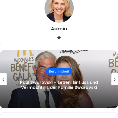
Admin
Website
Beruhmtheit
malcolm.mcrae – Wer ist Malcolm
McRae und warum wächst das Interesse
an ihm?