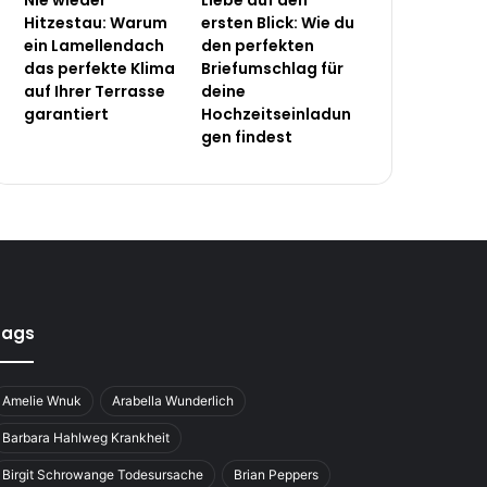
Nie wieder
Liebe auf den
Hitzestau: Warum
ersten Blick: Wie du
ein Lamellendach
den perfekten
das perfekte Klima
Briefumschlag für
auf Ihrer Terrasse
deine
garantiert
Hochzeitseinladun
gen findest
Tags
Amelie Wnuk
Arabella Wunderlich
Barbara Hahlweg Krankheit
Birgit Schrowange Todesursache
Brian Peppers