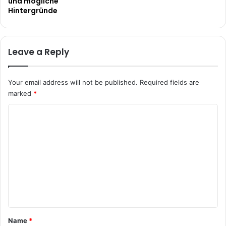
und mögliche
Hintergründe
Leave a Reply
Your email address will not be published.
Required fields are
marked
*
C
o
m
m
e
n
t
*
Name
*