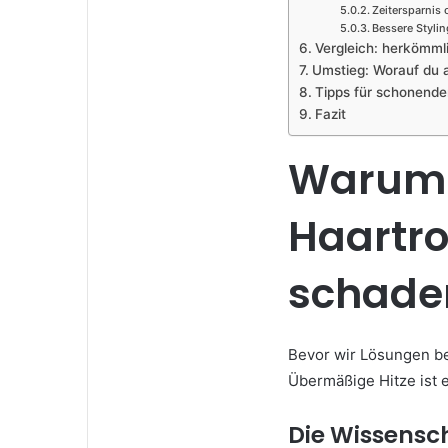
Zeitersparnis
Bessere Styli
Vergleich: herkömml
Umstieg: Worauf du a
Tipps für schonende
Fazit
Warum 
Haartr
schade
Bevor wir Lösungen bet
Übermäßige Hitze ist 
Die Wissensc