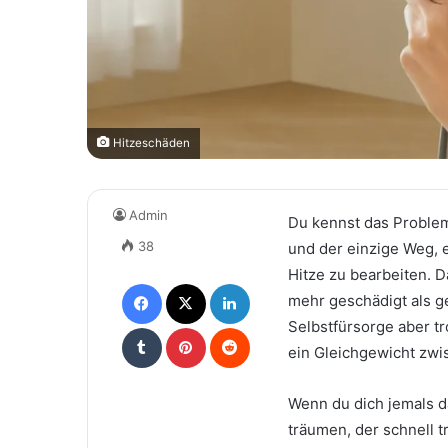
Hitzeschäden
Admin
Du kennst das Problem:
38
und der einzige Weg, e
Hitze zu bearbeiten. D
Facebook
X
LinkedIn
mehr geschädigt als ges
Selbstfürsorge aber tr
Tumblr
Pinterest
Reddit
ein Gleichgewicht zwi
Wenn du dich jemals d
träumen, der schnell 