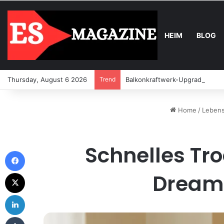
HEIM
BLOG
Thursday, August 6 2026
Trend
Balkonkraftwerk-Upgrade: Wann
Home
/
Lebens
Schnelles Tr
Facebook
X
Dreame
LinkedIn
Tumblr