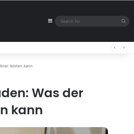
Sidebar
Sea
for
kner leisten kann
äden: Was der
en kann