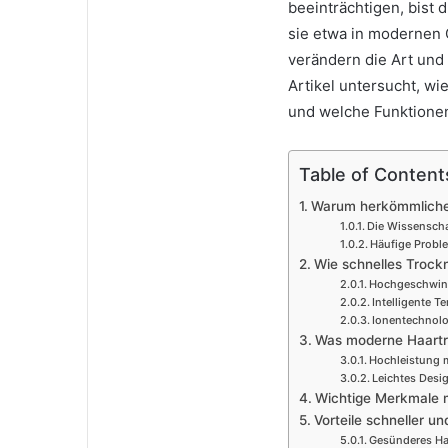
beeinträchtigen, bist d
sie etwa in modernen
verändern die Art und 
Artikel untersucht, w
und welche Funktionen
Table of Content
Warum herkömmliche
Die Wissenscha
Häufige Proble
Wie schnelles Trock
Hochgeschwind
Intelligente T
Ionentechnolo
Was moderne Haartr
Hochleistung m
Leichtes Desig
Wichtige Merkmale 
Vorteile schneller un
Gesünderes Haa