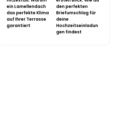
Hitzestau: Warum
ersten Blick: Wie du
ein Lamellendach
den perfekten
das perfekte Klima
Briefumschlag für
auf Ihrer Terrasse
deine
garantiert
Hochzeitseinladun
gen findest