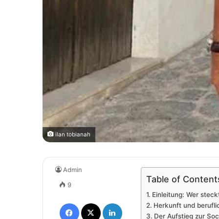
ilan tobianah
Admin
Table of Content
9
Einleitung: Wer steckt
Facebook
X
LinkedIn
Herkunft und berufli
Der Aufstieg zur So