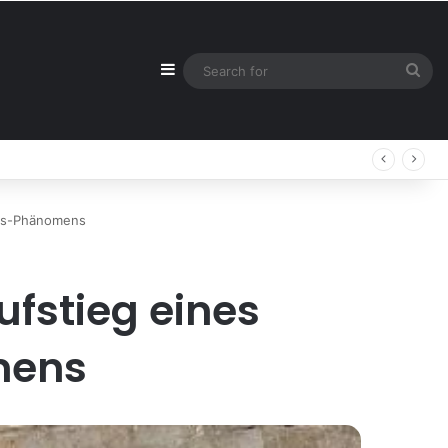
Sidebar
Sea
for
xus-Phänomens
ufstieg eines
mens