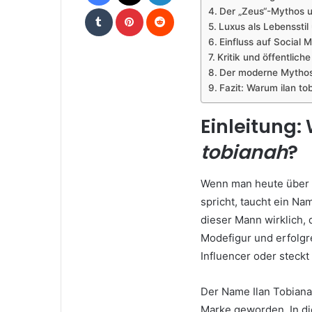
Tumblr
Pinterest
Reddit
Der „Zeus“-Mythos u
Luxus als Lebensstil
Einfluss auf Social 
Kritik und öffentlic
Der moderne Mythos e
Fazit: Warum ilan to
Einleitung:
tobianah
?
Wenn man heute über L
spricht, taucht ein Na
dieser Mann wirklich,
Modefigur und erfolgr
Influencer oder steckt
Der Name Ilan Tobianah
Marke geworden. In die