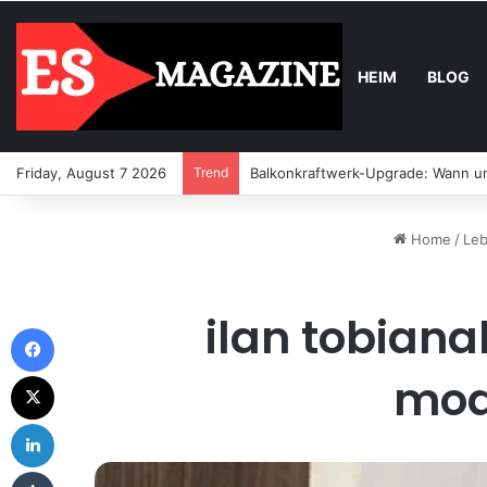
HEIM
BLOG
Friday, August 7 2026
Trend
Balkonkraftwerk-Upgrade: Wann un
Home
/
Leb
ilan tobiana
Facebook
X
mod
LinkedIn
Tumblr