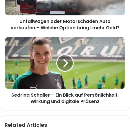
Welche
Option
bringt
Unfallwagen oder Motorschaden Auto
mehr
Geld?
verkaufen – Welche Option bringt mehr Geld?
Sedrina
Schaller
–
Ein
Blick
auf
Persönlichkeit,
Wirkung
und
Sedrina Schaller – Ein Blick auf Persönlichkeit,
digitale
Präsenz
Wirkung und digitale Präsenz
Related Articles