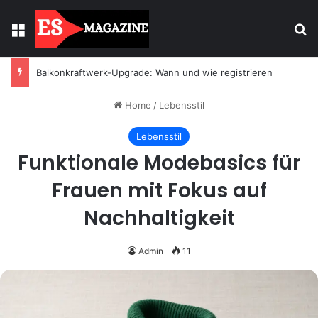
Menu
Se
Balkonkraftwerk-Upgrade: Wann und wie registrieren
Home
/
Lebensstil
Lebensstil
Funktionale Modebasics für
Frauen mit Fokus auf
Nachhaltigkeit
Admin
11