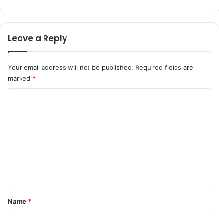
Leave a Reply
Your email address will not be published.
Required fields are
marked
*
C
o
m
m
e
n
t
*
Name
*