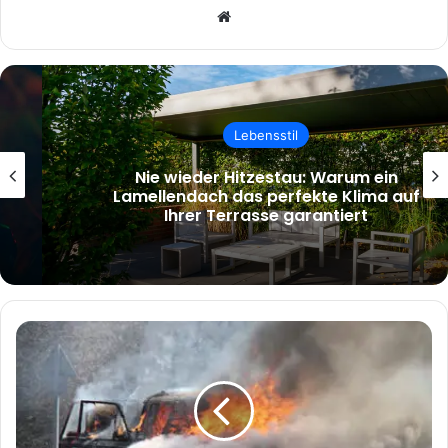
Website
Lebensstil
Nie wieder Hitzestau: Warum ein
Lamellendach das perfekte Klima auf
Ihrer Terrasse garantiert
Unfallwagen
oder
Motorschaden
Auto
verkaufen
–