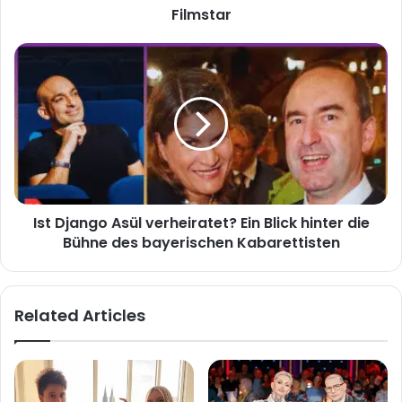
Filmstar
Filmstar
Ist
Django
Asül
verheiratet?
Ein
Blick
hinter
die
Bühne
Ist Django Asül verheiratet? Ein Blick hinter die
des
bayerischen
Bühne des bayerischen Kabarettisten
Kabarettisten
Related Articles