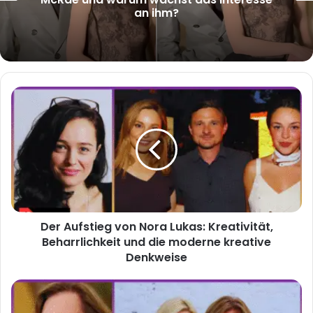
an ihm?
Der
Aufstieg
von
Nora
Lukas:
Kreativität,
Beharrlichkeit
und
die
Der Aufstieg von Nora Lukas: Kreativität,
moderne
kreative
Beharrlichkeit und die moderne kreative
Denkweise
Denkweise
„Jürgen
Drews