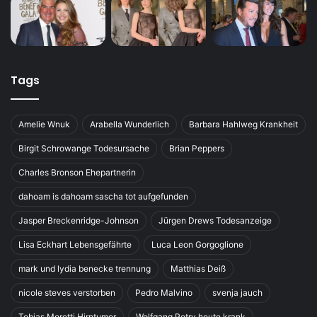
Tags
Amelie Wnuk
Arabella Wunderlich
Barbara Hahlweg Krankheit
Birgit Schrowange Todesursache
Brian Peppers
Charles Bronson Ehepartnerin
dahoam is dahoam sascha tot aufgefunden
Jasper Breckenridge-Johnson
Jürgen Drews Todesanzeige
Lisa Eckhart Lebensgefährte
Luca Leon Gorgoglione
mark und lydia benecke trennung
Matthias Deiß
nicole steves verstorben
Pedro Malvino
svenja jauch
Tobias Moretti Hirntumor
Wolfgang Petry heute krank