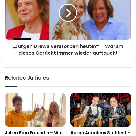
verstorben
heute?“
–
Warum
dieses
Gerücht
immer
„Jürgen Drews verstorben heute?“ – Warum
wieder
auftaucht
dieses Gerücht immer wieder auftaucht
Related Articles
Julien Bam Freundin – Was
Aaron Amadeus Stehfest –