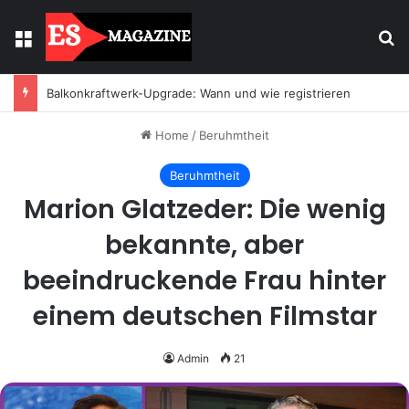
Menu
Se
Licht mit Wirkung: Warum Einbaustrahler moderne Räume prägen
Home
/
Beruhmtheit
Beruhmtheit
Marion Glatzeder: Die wenig
bekannte, aber
beeindruckende Frau hinter
einem deutschen Filmstar
Admin
21