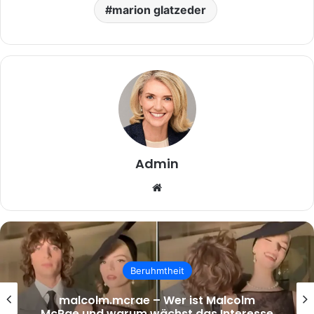
marion glatzeder
Admin
Website
Beruhmtheit
malcolm.mcrae – Wer ist Malcolm
McRae und warum wächst das Interesse