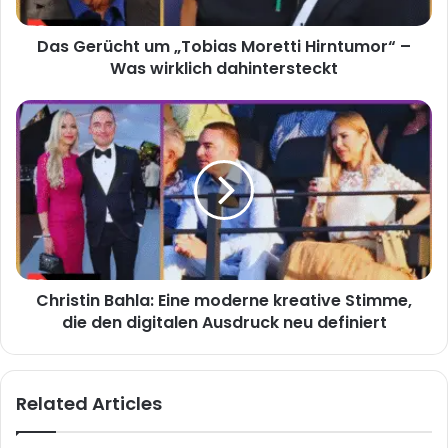
Was
wirklich
Das Gerücht um „Tobias Moretti Hirntumor“ –
dahintersteckt
Was wirklich dahintersteckt
Christin
Bahla:
Eine
moderne
kreative
Stimme,
die
den
digitalen
Christin Bahla: Eine moderne kreative Stimme,
Ausdruck
neu
die den digitalen Ausdruck neu definiert
definiert
Related Articles