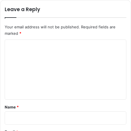
Leave a Reply
Your email address will not be published.
Required fields are
marked
*
C
o
m
m
e
n
t
*
Name
*