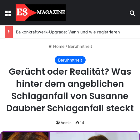
Menu
Se
Balkonkraftwerk-Upgrade: Wann und wie registrieren
Home
/
Beruhmtheit
Beruhmtheit
Gerücht oder Realität? Was
hinter dem angeblichen
Schlaganfall von Susanne
Daubner Schlaganfall steckt
Admin
14