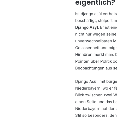
eigentlich?
ist django asül verhe
beschäftigt, stolpert
Django Asyl
. Er ist e
nicht nur wegen seine
unverwechselbaren Mis
Gelassenheit und migr
Hinhören merkt man: D
Pointen über Politik o
Beobachtungen aus sei
Django Asül, mit bürg
Niederbayern, wo er f
Blick zwischen zwei We
einen Seite und das b
Niederbayern auf der 
Stil so besonders, den