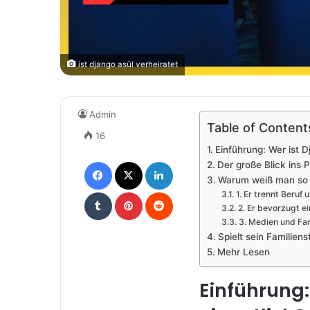
ist django asül verheiratet
Admin
Table of Content
16
Einführung: Wer ist D
Facebook
X
LinkedIn
Der große Blick ins P
Warum weiß man so w
Tumblr
Pinterest
Reddit
1. Er trennt Beruf
2. Er bevorzugt e
3. Medien und Fa
Spielt sein Familien
Mehr Lesen
Einführung: