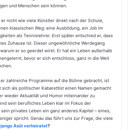
ngen und Menschen sein können.
er nicht wie viele Künstler direkt nach der Schule,
inen klassischen Weg: eine Ausbildung, ein Job im
keiten als Tennislehrer. Erst später entschied er, dass
ches Zuhause ist. Dieser ungewöhnliche Werdegang
h, warum er so geerdet wirkt. Er hat ein Leben außerhalb
ngelernt, bevor er sich entschloss, ganz in die Welt
uchen.
 er zahlreiche Programme auf die Bühne gebracht, ist
t sich als politischer Kabarettist einen Namen gemacht
er wieder Aktualität und Humor miteinander zu
nd sein berufliches Leben klar im Fokus der
st sein privates Leben ein ganz anderes Kapitel – eines,
eniger spricht. Genau das führt uns zur Frage, die viele
Django Asül verheiratet
?