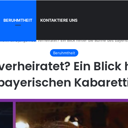
BERUHMTHEIT
KONTAKTIERE UNS
und wie registrieren
heit
/
Ist Django Asül verheiratet? Ein Blick hinter die Bühne des bayeri
Beruhmtheit
verheiratet? Ein Blick
bayerischen Kabarett