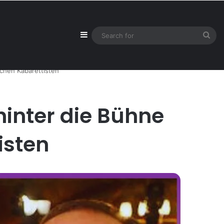
Sidebar
Sea
for
schen Kabarettisten
 hinter die Bühne
isten