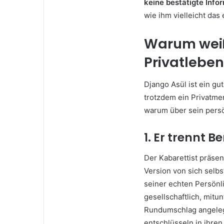
keine bestätigte Info
wie ihm vielleicht das 
Warum weiß
Privatlebe
Django Asül ist ein gut
trotzdem ein Privatme
warum über sein persö
1. Er trennt 
Der Kabarettist präsen
Version von sich selbs
seiner echten Persönli
gesellschaftlich, mitun
Rundumschlag angelegt
entschlüsseln in ihre