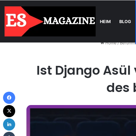
HEIM
BLOG
Saturday, August 8 2026
Trend
Balkonkraftwerk-Upgrade: Wann 
Home
/
Beruhmt
Ist Django Asül 
des 
Facebook
X
LinkedIn
Tumblr