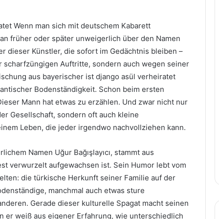
iratet Wenn man sich mit deutschem Kabarett
 man früher oder später unweigerlich über den Namen
iner dieser Künstler, die sofort im Gedächtnis bleiben –
r scharfzüngigen Auftritte, sondern auch wegen seiner
chung aus bayerischer ist django asül verheiratet
antischer Bodenständigkeit. Schon beim ersten
ieser Mann hat etwas zu erzählen. Und zwar nicht nur
der Gesellschaft, sondern oft auch kleine
nem Leben, die jeder irgendwo nachvollziehen kann.
erlichem Namen Uğur Bağışlayıcı, stammt aus
est verwurzelt aufgewachsen ist. Sein Humor lebt vom
lten: die türkische Herkunft seiner Familie auf der
odenständige, manchmal auch etwas sture
anderen. Gerade dieser kulturelle Spagat macht seinen
n er weiß aus eigener Erfahrung, wie unterschiedlich