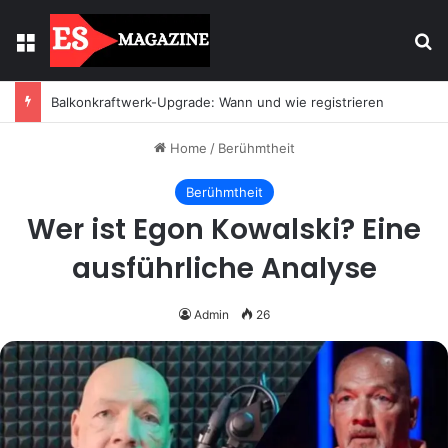
Menu
Se
Licht mit Wirkung: Warum Einbaustrahler moderne Räume prägen
Home
/
Berühmtheit
Berühmtheit
Wer ist Egon Kowalski? Eine
ausführliche Analyse
Admin
26