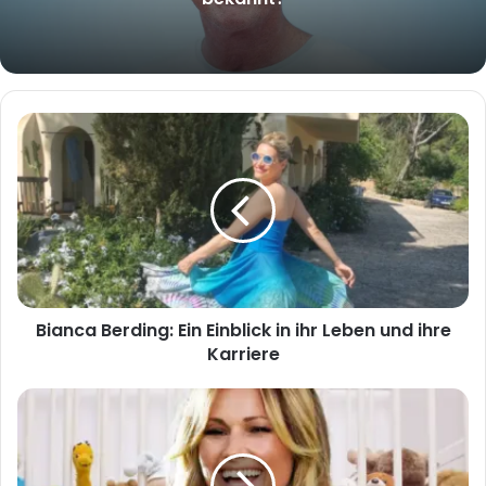
Bianca
Berding:
Ein
Einblick
in
ihr
Leben
und
ihre
Bianca Berding: Ein Einblick in ihr Leben und ihre
Karriere
Karriere
Helene
Fischer
Tochter
Krankheit: