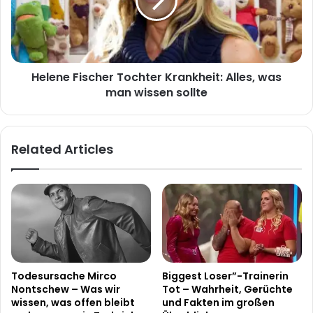
Alles,
was
man
wissen
sollte
Helene Fischer Tochter Krankheit: Alles, was
man wissen sollte
Related Articles
Todesursache Mirco
Biggest Loser”-Trainerin
Nontschew – Was wir
Tot – Wahrheit, Gerüchte
wissen, was offen bleibt
und Fakten im großen