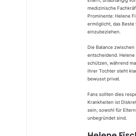
Eltern, unabhängig vom
medizinische Fachkräft
Prominente: Helene Fi
ermöglicht, das Beste f
einzubeziehen.
Die Balance zwischen P
entscheidend. Helene z
schützen, während man
ihrer Tochter steht kl
bewusst privat.
Fans sollten dies res
Krankheiten ist Diskr
sein, sowohl für Eltern
unbegründet sind.
Helene Fisc