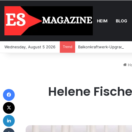
HEIM
BLOG
Wednesday, August 5 2026
Trend
Balkonkraftwerk-Upgrade: Wa
H
Helene Fische
Facebook
X
LinkedIn
Tumblr