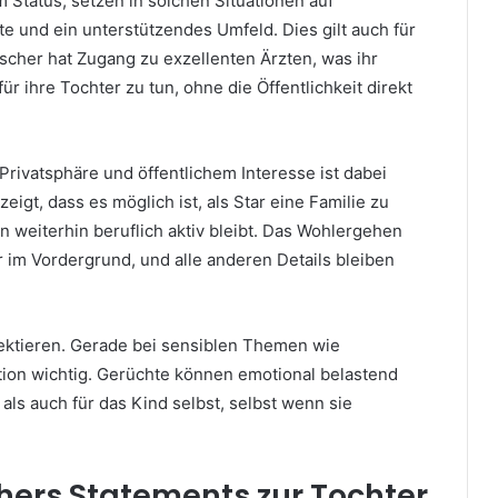
 Status, setzen in solchen Situationen auf
e und ein unterstützendes Umfeld. Dies gilt auch für
scher hat Zugang zu exzellenten Ärzten, was ihr
ür ihre Tochter zu tun, ohne die Öffentlichkeit direkt
rivatsphäre und öffentlichem Interesse ist dabei
eigt, dass es möglich ist, als Star eine Familie zu
 weiterhin beruflich aktiv bleibt. Das Wohlergehen
ar im Vordergrund, und alle anderen Details bleiben
pektieren. Gerade bei sensiblen Themen wie
etion wichtig. Gerüchte können emotional belastend
 als auch für das Kind selbst, selbst wenn sie
hers Statements zur Tochter