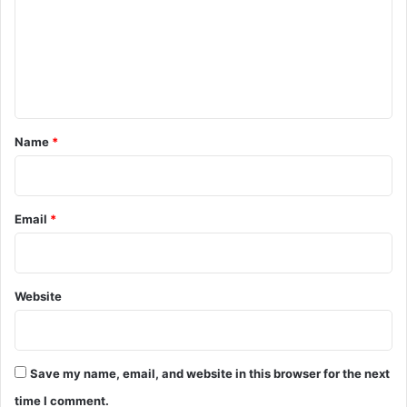
m
m
e
n
t
*
Name
*
Email
*
Website
Save my name, email, and website in this browser for the next
time I comment.