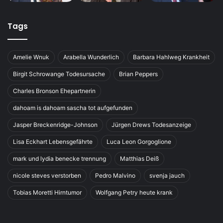
Tags
Amelie Wnuk
Arabella Wunderlich
Barbara Hahlweg Krankheit
Birgit Schrowange Todesursache
Brian Peppers
Charles Bronson Ehepartnerin
dahoam is dahoam sascha tot aufgefunden
Jasper Breckenridge-Johnson
Jürgen Drews Todesanzeige
Lisa Eckhart Lebensgefährte
Luca Leon Gorgoglione
mark und lydia benecke trennung
Matthias Deiß
nicole steves verstorben
Pedro Malvino
svenja jauch
Tobias Moretti Hirntumor
Wolfgang Petry heute krank