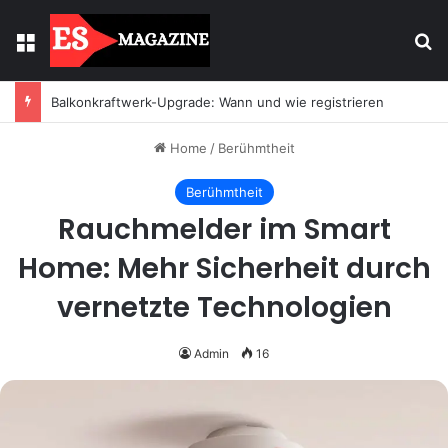
Menu
Se
Licht mit Wirkung: Warum Einbaustrahler moderne Räume prägen
Home
/
Berühmtheit
Berühmtheit
Rauchmelder im Smart
Home: Mehr Sicherheit durch
vernetzte Technologien
Admin
16