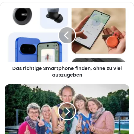
Das
richtige
Smartphone
finden,
ohne
zu
viel
auszugeben
Das richtige Smartphone finden, ohne zu viel
auszugeben
Carola
Schubert:
Eine
facettenreiche
Persönlichkeit
zwischen
Engagement
und