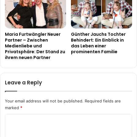
Maria Furtwängler Neuer
Günther Jauchs Tochter
Partner – Zwischen
Behindert: Ein Einblick in
Medienliebe und
das Leben einer
Privatsphäre: Der Stand zu
prominenten Familie
ihrem neuen Partner
Leave a Reply
Your email address will not be published.
Required fields are
marked
*
C
o