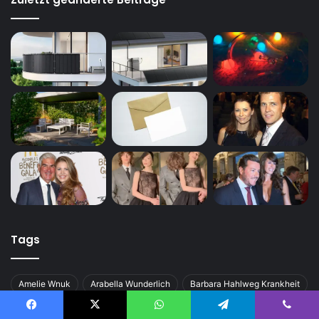
Tags
Amelie Wnuk
Arabella Wunderlich
Barbara Hahlweg Krankheit
Birgit Schrowange Todesursache
Brian Peppers
Facebook
X
WhatsApp
Telegram
Viber