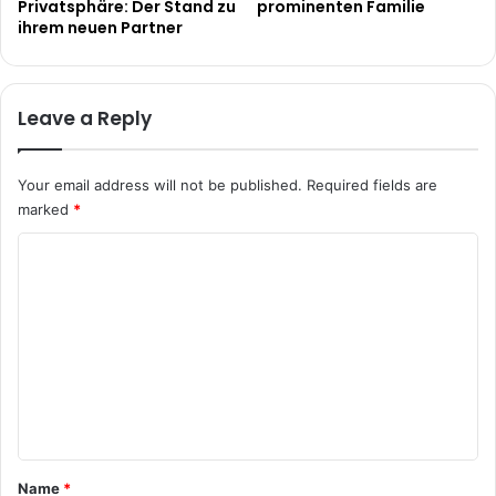
Privatsphäre: Der Stand zu
prominenten Familie
ihrem neuen Partner
Leave a Reply
Your email address will not be published.
Required fields are
marked
*
C
o
m
m
e
n
t
*
Name
*