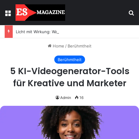
Menu
Se
Licht mit Wirkung: Warum Einbaustrahler moderne Räume prägen
Home
/
Berühmtheit
Berühmtheit
5 KI-Videogenerator-Tools
für Kreative und Marketer
Admin
16