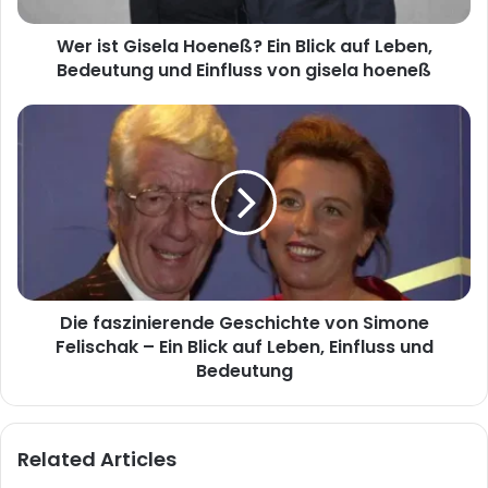
Bedeutung
Wer ist Gisela Hoeneß? Ein Blick auf Leben,
und
Einfluss
Bedeutung und Einfluss von gisela hoeneß
von
gisela
Die
hoeneß
faszinierende
Geschichte
von
Simone
Felischak
–
Ein
Blick
Die faszinierende Geschichte von Simone
auf
Leben,
Felischak – Ein Blick auf Leben, Einfluss und
Einfluss
Bedeutung
und
Bedeutung
Related Articles