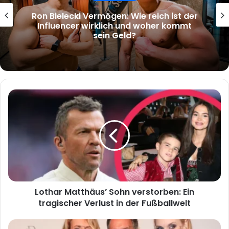
Uwe Bohm Krankheit – Was ist über
seinen Gesundheitszustand wirklich
bekannt?
Lothar
Matthäus’
Sohn
verstorben:
Ein
tragischer
Verlust
in
der
Lothar Matthäus’ Sohn verstorben: Ein
Fußballwelt
tragischer Verlust in der Fußballwelt
Maria