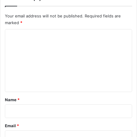
Your email address will not be published.
Required fields are
marked
*
C
o
m
m
e
n
t
*
Name
*
Email
*