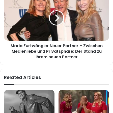
Furtwängler
Neuer
Partner
–
Zwischen
Medienliebe
und
Privatsphäre:
Maria Furtwängler Neuer Partner – Zwischen
Der
Stand
Medienliebe und Privatsphäre: Der Stand zu
zu
ihrem neuen Partner
ihrem
neuen
Partner
Related Articles