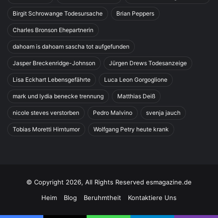
Birgit Schrowange Todesursache
Brian Peppers
Charles Bronson Ehepartnerin
dahoam is dahoam sascha tot aufgefunden
Jasper Breckenridge-Johnson
Jürgen Drews Todesanzeige
Lisa Eckhart Lebensgefährte
Luca Leon Gorgoglione
mark und lydia benecke trennung
Matthias Deiß
nicole steves verstorben
Pedro Malvino
svenja jauch
Tobias Moretti Hirntumor
Wolfgang Petry heute krank
© Copyright 2026, All Rights Reserved esmagazine.de
Heim
Blog
Beruhmtheit
Kontaktiere Uns