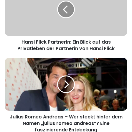
Ein
Blick
auf
das
Privatleben
der
Hansi Flick Partnerin: Ein Blick auf das
Partnerin
von
Privatleben der Partnerin von Hansi Flick
Hansi
Flick
Julius
Romeo
Andreas
–
Wer
steckt
hinter
dem
Namen
Julius Romeo Andreas – Wer steckt hinter dem
„julius
romeo
Namen „julius romeo andreas“? Eine
andreas“?
faszinierende Entdeckung