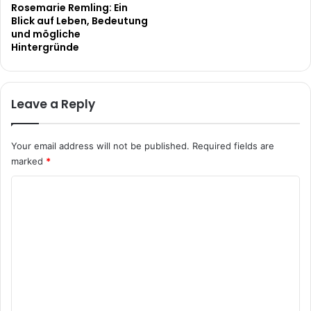
Rosemarie Remling: Ein
Blick auf Leben, Bedeutung
und mögliche
Hintergründe
Leave a Reply
Your email address will not be published.
Required fields are
marked
*
C
o
m
m
e
n
t