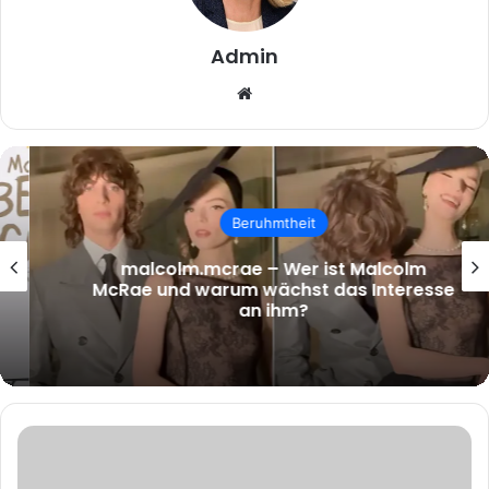
Admin
Website
Beruhmtheit
malcolm.mcrae – Wer ist Malcolm
McRae und warum wächst das Interesse
an ihm?
Hansi
Flick
Partnerin: