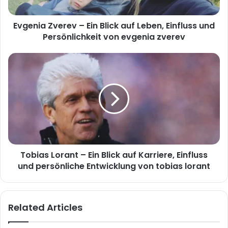
Einfluss
und
Evgenia Zverev – Ein Blick auf Leben, Einfluss und
Persönlichkeit
von
Persönlichkeit von evgenia zverev
evgenia
zverev
Tobias
Lorant
–
Ein
Blick
auf
Karriere,
Einfluss
und
Tobias Lorant – Ein Blick auf Karriere, Einfluss
persönliche
Entwicklung
und persönliche Entwicklung von tobias lorant
von
tobias
lorant
Related Articles