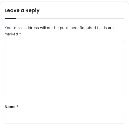
Leave a Reply
Your email address will not be published.
Required fields are
marked
*
C
o
m
m
e
n
t
*
Name
*