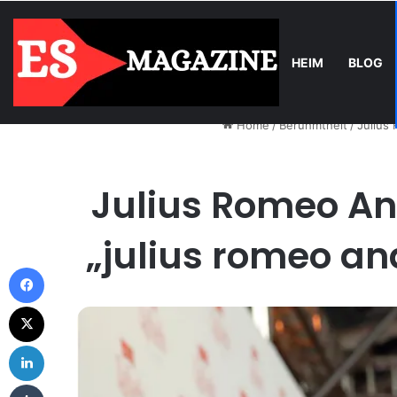
HEIM
BLOG
Tuesday, August 4 2026
Trend
Balkonkraftwerk-Upgrade: Wann 
Home
/
Beruhmtheit
/
Julius
Julius Romeo An
„julius romeo an
Facebook
X
LinkedIn
Tumblr