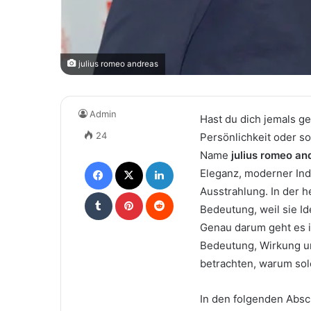
julius romeo andreas
Admin
Hast du dich jemals g
24
Persönlichkeit oder so
Name
julius romeo an
Facebook
X
LinkedIn
Eleganz, moderner Ind
Ausstrahlung. In der 
Tumblr
Pinterest
Reddit
Bedeutung, weil sie Id
Genau darum geht es in
Bedeutung, Wirkung un
betrachten, warum s
In den folgenden Absc