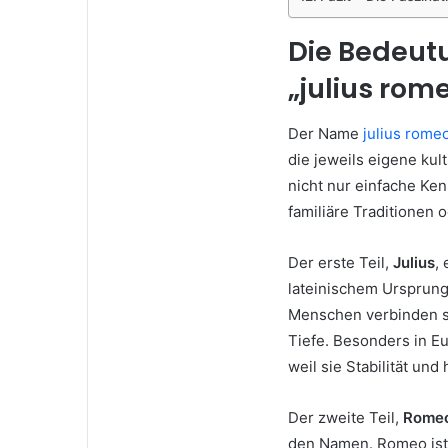
Die Bedeut
„julius rom
Der Name
julius rome
die jeweils eigene kul
nicht nur einfache Ke
familiäre Traditionen 
Der erste Teil,
Julius
,
lateinischem Ursprung w
Menschen verbinden so
Tiefe. Besonders in E
weil sie Stabilität un
Der zweite Teil,
Rome
den Namen. Romeo ist 