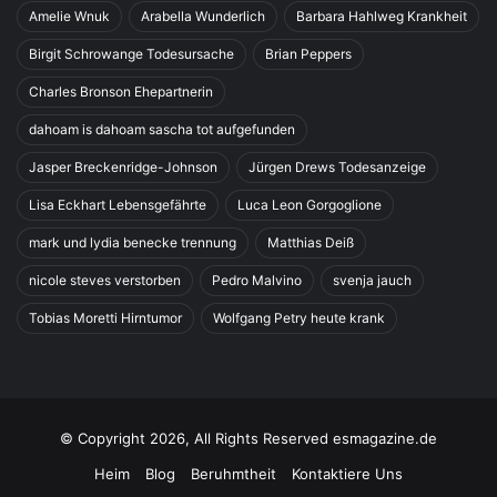
Amelie Wnuk
Arabella Wunderlich
Barbara Hahlweg Krankheit
Birgit Schrowange Todesursache
Brian Peppers
Charles Bronson Ehepartnerin
dahoam is dahoam sascha tot aufgefunden
Jasper Breckenridge-Johnson
Jürgen Drews Todesanzeige
Lisa Eckhart Lebensgefährte
Luca Leon Gorgoglione
mark und lydia benecke trennung
Matthias Deiß
nicole steves verstorben
Pedro Malvino
svenja jauch
Tobias Moretti Hirntumor
Wolfgang Petry heute krank
© Copyright 2026, All Rights Reserved esmagazine.de
Heim
Blog
Beruhmtheit
Kontaktiere Uns