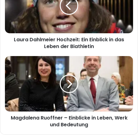
Einblick
in
das
Leben
der
Laura Dahlmeier Hochzeit: Ein Einblick in das
Biathletin
Leben der Biathletin
Magdalena
Ruoffner
–
Einblicke
in
Leben,
Werk
und
Bedeutung
Magdalena Ruoffner – Einblicke in Leben, Werk
und Bedeutung