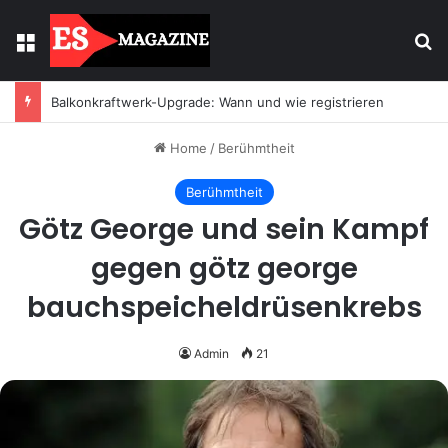
Menu
Se
Balkonkraftwerk-Upgrade: Wann und wie registrieren
Home
/
Berühmtheit
Berühmtheit
Götz George und sein Kampf
gegen götz george
bauchspeicheldrüsenkrebs
Admin
21