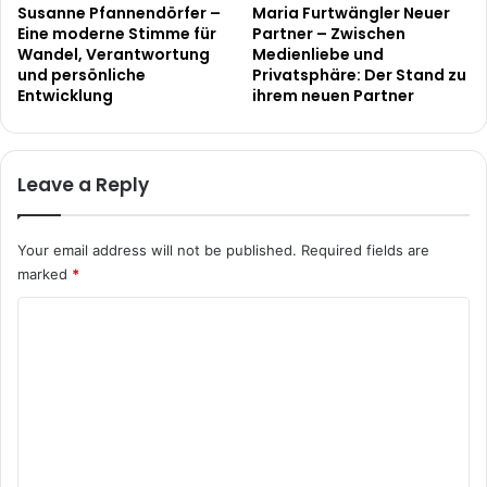
Susanne Pfannendörfer –
Maria Furtwängler Neuer
Eine moderne Stimme für
Partner – Zwischen
Wandel, Verantwortung
Medienliebe und
und persönliche
Privatsphäre: Der Stand zu
Entwicklung
ihrem neuen Partner
Leave a Reply
Your email address will not be published.
Required fields are
marked
*
C
o
m
m
e
n