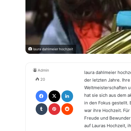
laura dahlmeier hochzeit
Admin
laura dahlmeier hochze
20
der letzten Jahre. Ihre
Weltmeisterschaften u
Facebook
X
LinkedIn
hat sie sich aus dem a
in den Fokus gestellt.
Tumblr
Pinterest
Reddit
war ihre Hochzeit. Fü
Freude und Bewunderun
auf Lauras Hochzeit, 