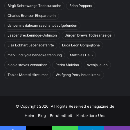
Birgit Schrowange Todesursache
Brian Peppers
Charles Bronson Ehepartnerin
dahoam is dahoam sascha tot aufgefunden
Jasper Breckenridge-Johnson
Jürgen Drews Todesanzeige
Lisa Eckhart Lebensgefährte
Luca Leon Gorgoglione
mark und lydia benecke trennung
Matthias Deiß
nicole steves verstorben
Pedro Malvino
svenja jauch
Tobias Moretti Hirntumor
Wolfgang Petry heute krank
© Copyright 2026, All Rights Reserved esmagazine.de
Heim
Blog
Beruhmtheit
Kontaktiere Uns