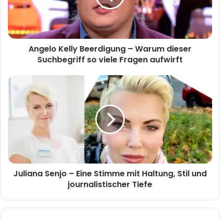
dieser
Suchbegriff
so
viele
Angelo Kelly Beerdigung – Warum dieser
Fragen
aufwirft
Suchbegriff so viele Fragen aufwirft
Juliana
Senjo
–
Eine
Stimme
mit
Haltung,
Stil
und
Juliana Senjo – Eine Stimme mit Haltung, Stil und
journalistischer
Tiefe
journalistischer Tiefe