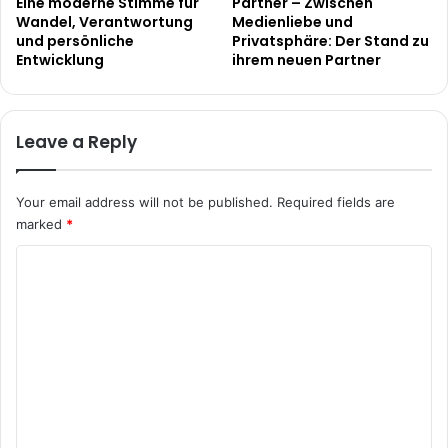
Eine moderne Stimme für
Partner – Zwischen
Wandel, Verantwortung
Medienliebe und
und persönliche
Privatsphäre: Der Stand zu
Entwicklung
ihrem neuen Partner
Leave a Reply
Your email address will not be published.
Required fields are
marked
*
C
o
m
m
e
n
t