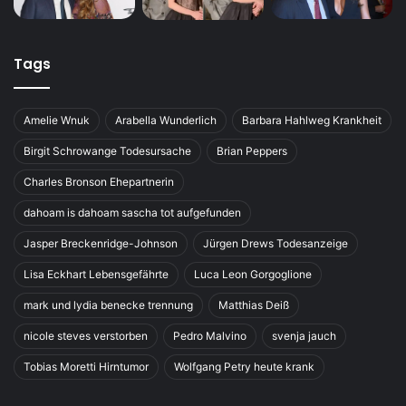
Tags
Amelie Wnuk
Arabella Wunderlich
Barbara Hahlweg Krankheit
Birgit Schrowange Todesursache
Brian Peppers
Charles Bronson Ehepartnerin
dahoam is dahoam sascha tot aufgefunden
Jasper Breckenridge-Johnson
Jürgen Drews Todesanzeige
Lisa Eckhart Lebensgefährte
Luca Leon Gorgoglione
mark und lydia benecke trennung
Matthias Deiß
nicole steves verstorben
Pedro Malvino
svenja jauch
Tobias Moretti Hirntumor
Wolfgang Petry heute krank