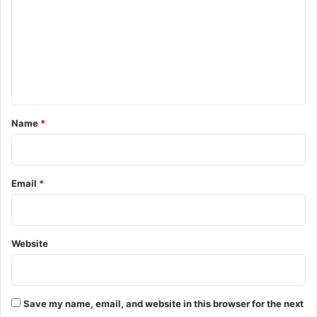
m
m
e
n
t
*
Name
*
Email
*
Website
Save my name, email, and website in this browser for the next