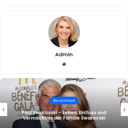
Admin
Website
Beruhmtheit
malcolm.mcrae – Wer ist Malcolm
McRae und warum wächst das Interesse
an ihm?