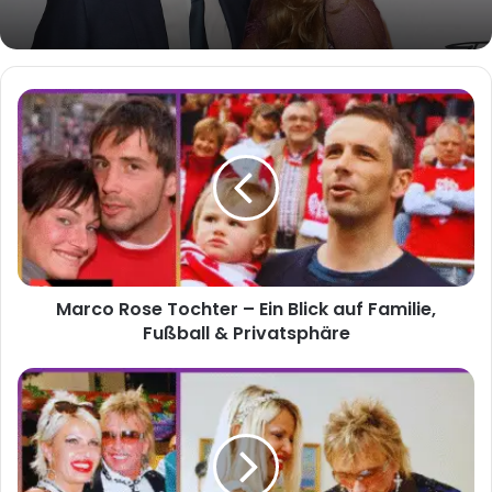
Marco
Rose
Tochter
–
Ein
Blick
auf
Familie,
Fußball
Marco Rose Tochter – Ein Blick auf Familie,
&
Privatsphäre
Fußball & Privatsphäre
Ginger
Wollersheim
früher:
Ein
Blick