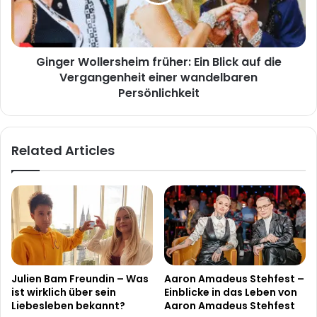
auf
die
Vergangenheit
einer
Ginger Wollersheim früher: Ein Blick auf die
wandelbaren
Persönlichkeit
Vergangenheit einer wandelbaren
Persönlichkeit
Related Articles
Julien Bam Freundin – Was
Aaron Amadeus Stehfest –
ist wirklich über sein
Einblicke in das Leben von
Liebesleben bekannt?
Aaron Amadeus Stehfest