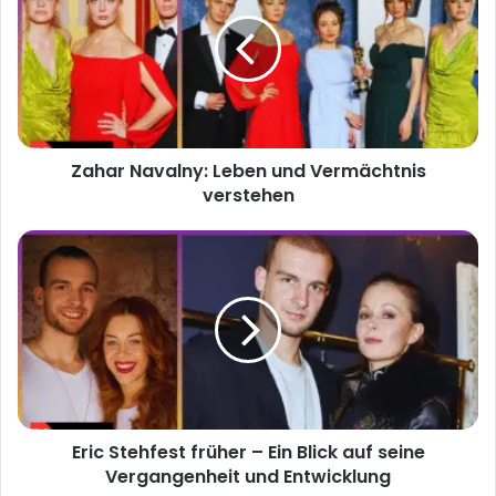
Leben
und
Vermächtnis
verstehen
Zahar Navalny: Leben und Vermächtnis
verstehen
Eric
Stehfest
früher
–
Ein
Blick
auf
seine
Vergangenheit
Eric Stehfest früher – Ein Blick auf seine
und
Entwicklung
Vergangenheit und Entwicklung