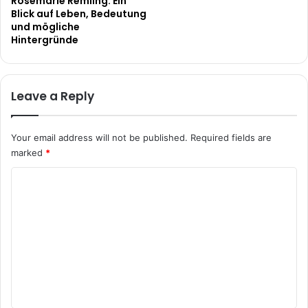
Rosemarie Remling: Ein
Blick auf Leben, Bedeutung
und mögliche
Hintergründe
Leave a Reply
Your email address will not be published.
Required fields are
marked
*
C
o
m
m
e
n
t