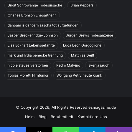
Birgit Schrowange Todesursache
Brian Peppers
Charles Bronson Ehepartnerin
dahoam is dahoam sascha tot aufgefunden
Jasper Breckenridge-Johnson
Jürgen Drews Todesanzeige
Lisa Eckhart Lebensgefährte
Luca Leon Gorgoglione
mark und lydia benecke trennung
Matthias Deiß
nicole steves verstorben
Pedro Malvino
svenja jauch
Tobias Moretti Hirntumor
Wolfgang Petry heute krank
© Copyright 2026, All Rights Reserved esmagazine.de
Heim
Blog
Beruhmtheit
Kontaktiere Uns