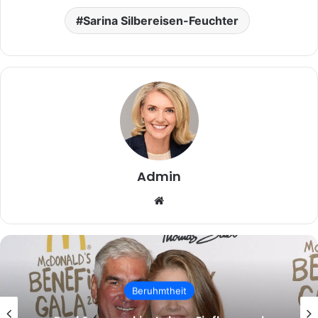
Sarina Silbereisen-Feuchter
Admin
Website
Beruhmtheit
malcolm.mcrae – Wer ist Malcolm