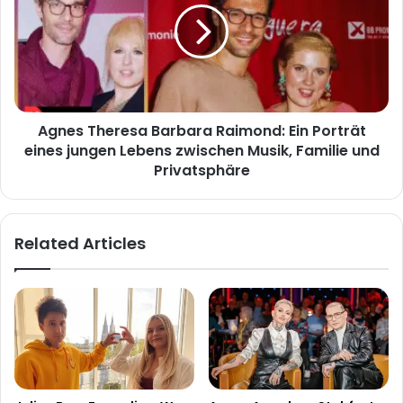
Raimond:
Ein
Porträt
eines
jungen
Lebens
Agnes Theresa Barbara Raimond: Ein Porträt
zwischen
Musik,
eines jungen Lebens zwischen Musik, Familie und
Familie
Privatsphäre
und
Privatsphäre
Related Articles