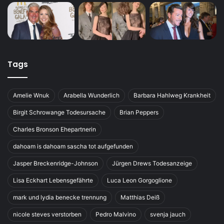
Tags
Amelie Wnuk
Arabella Wunderlich
Barbara Hahlweg Krankheit
Birgit Schrowange Todesursache
Brian Peppers
Charles Bronson Ehepartnerin
dahoam is dahoam sascha tot aufgefunden
Jasper Breckenridge-Johnson
Jürgen Drews Todesanzeige
Lisa Eckhart Lebensgefährte
Luca Leon Gorgoglione
mark und lydia benecke trennung
Matthias Deiß
nicole steves verstorben
Pedro Malvino
svenja jauch