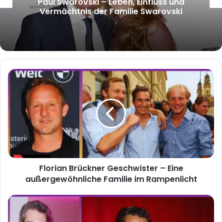
McRae und warum wächst das Interesse
an ihm?
Florian
Brückner
Geschwister
–
Eine
außergewöhnliche
Familie
im
Rampenlicht
Florian Brückner Geschwister – Eine
außergewöhnliche Familie im Rampenlicht
Agnes
Theresa
Barbara