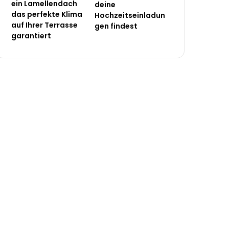
ein Lamellendach
deine
das perfekte Klima
Hochzeitseinladun
auf Ihrer Terrasse
gen findest
garantiert