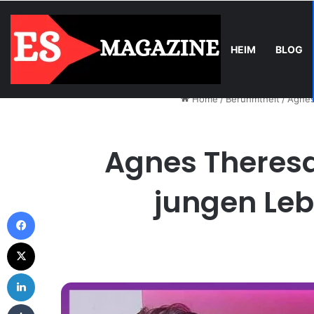
HEIM
BLOG
Friday, August 7 2026
Trend
Balkonkraftwerk-Upgrade: Wann un
Home
/
Beruhmtheit
/
Agnes
Agnes Theresa
jungen Leb
Facebook
X
LinkedIn
Tumblr