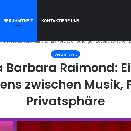
BERUHMTHEIT
KONTAKTIERE UNS
d wie registrieren
 Theresa Barbara Raimond: Ein Porträt eines jungen Lebens zwischen Mu
Beruhmtheit
 Barbara Raimond: Ein
ens zwischen Musik, 
Privatsphäre