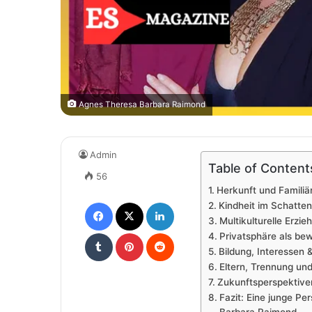
Agnes Theresa Barbara Raimond
Admin
Table of Content
56
Herkunft und Familiä
Facebook
X
LinkedIn
Kindheit im Schatte
Multikulturelle Erzie
Tumblr
Pinterest
Reddit
Privatsphäre als be
Bildung, Interessen 
Eltern, Trennung un
Zukunftsperspektiven
Fazit: Eine junge P
Barbara Raimond