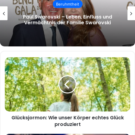
Beruhmtheit
malcolm.mcrae – Wer ist Malcolm
McRae und warum wächst das Interesse
an ihm?
Glücksjormon:
Wie
unser
Körper
echtes
Glück
produziert
Glücksjormon: Wie unser Körper echtes Glück
produziert