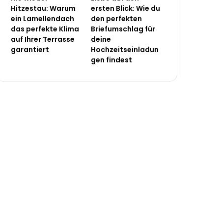
Hitzestau: Warum
ersten Blick: Wie du
ein Lamellendach
den perfekten
das perfekte Klima
Briefumschlag für
auf Ihrer Terrasse
deine
garantiert
Hochzeitseinladun
gen findest