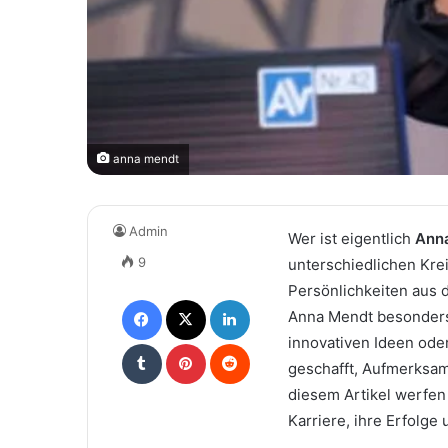
anna mendt
Admin
Wer ist eigentlich
Ann
9
unterschiedlichen Kre
Persönlichkeiten aus 
Facebook
X
LinkedIn
Anna Mendt besonders 
innovativen Ideen oder
Tumblr
Pinterest
Reddit
geschafft, Aufmerksam
diesem Artikel werfen w
Karriere, ihre Erfolge 